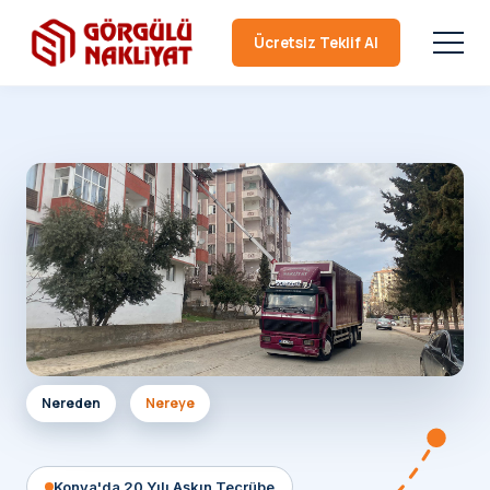
Ücretsiz Teklif Al
Nereden
Nereye
Konya'da 20 Yılı Aşkın Tecrübe