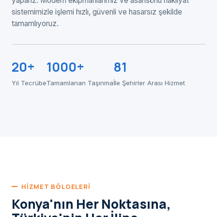
yaparız. Modern ekipmanlarımız ve asansörlü nakliyat
sistemimizle işlemi hızlı, güvenli ve hasarsız şekilde
tamamlıyoruz.
20+
1000+
81
Yıl Tecrübe
Tamamlanan Taşınma
İle Şehirler Arası Hizmet
HIZMET BÖLGELERI
Konya'nın Her Noktasına,