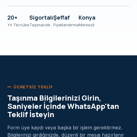
20+
Sigortalı
Şeffaf
Konya
Yıl Tecrübe
Taşımacılık
Fiyatlandırma
Merkezli
ÜCRETSIZ TEKLIF
Taşınma Bilgilerinizi Girin,
Saniyeler İçinde WhatsApp'tan
Teklif İsteyin
Form üye kaydı veya başka bir işlem gerektirmez.
Bilgilerinizi girdiğinizde, düzenli bir mesaj hazırlanır