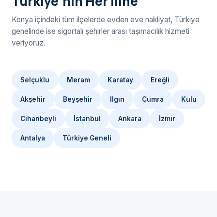
Türkiye'nin Her İline
Konya içindeki tüm ilçelerde evden eve nakliyat, Türkiye
genelinde ise sigortalı şehirler arası taşımacılık hizmeti
veriyoruz.
Selçuklu
Meram
Karatay
Ereğli
Akşehir
Beyşehir
Ilgın
Çumra
Kulu
Cihanbeyli
İstanbul
Ankara
İzmir
Antalya
Türkiye Geneli