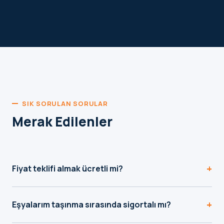
SIK SORULAN SORULAR
Merak Edilenler
+
Fiyat teklifi almak ücretli mi?
Hayır, teklif formu ve WhatsApp üzerinden aldığınız fiyat
+
teklifi tamamen ücretsizdir, herhangi bir yükümlülük
Eşyalarım taşınma sırasında sigortalı mı?
getirmez.