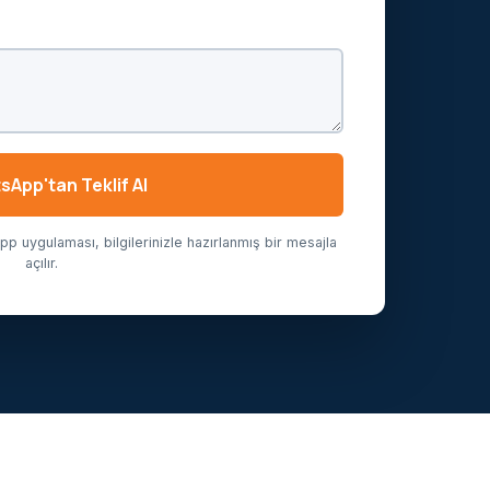
App'tan Teklif Al
 uygulaması, bilgilerinizle hazırlanmış bir mesajla
açılır.