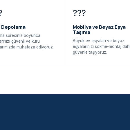
?
???
a Depolama
Mobilya ve Beyaz Eşya
Taşıma
ma süreciniz boyunca
Büyük ev eşyaları ve beyaz
arınızı güvenli ve kuru
eşyalarınızı sökme-montaj dahi
arımızda muhafaza ediyoruz.
güvenle taşıyoruz.