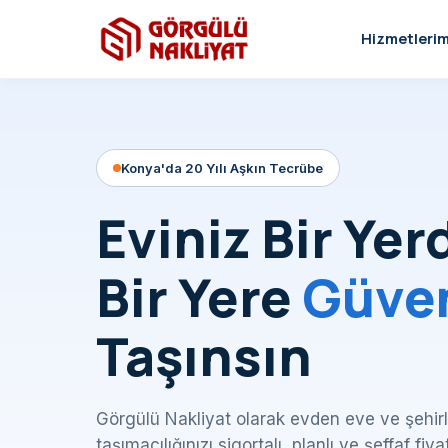
Hizmetlerim
Konya'da 20 Yılı Aşkın Tecrübe
Eviniz Bir Yer
Bir Yere
Güve
Taşınsın
Görgülü Nakliyat olarak evden eve ve şehirl
taşımacılığınızı sigortalı, planlı ve şeffaf fiya