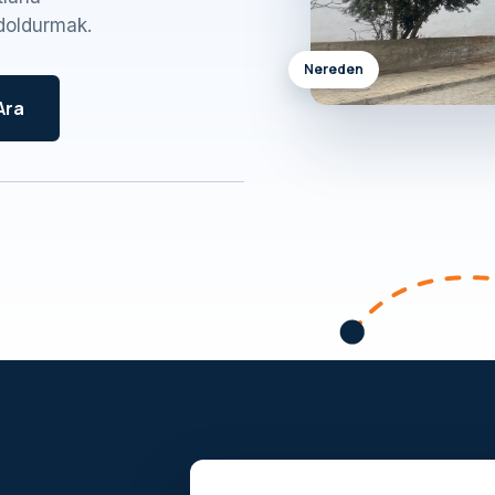
doldurmak.
Nereden
Ara