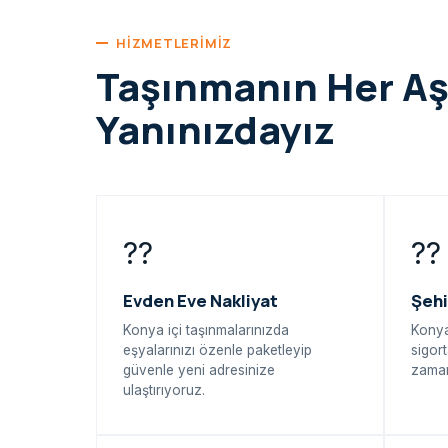
HIZMETLERIMIZ
Taşınmanın Her A
Yanınızdayız
??
??
Evden Eve Nakliyat
Şehi
Konya içi taşınmalarınızda
Konya
eşyalarınızı özenle paketleyip
sigort
güvenle yeni adresinize
zaman
ulaştırıyoruz.