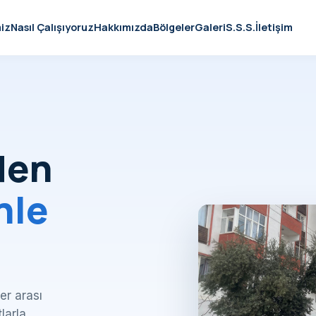
iz
Nasıl Çalışıyoruz
Hakkımızda
Bölgeler
Galeri
S.S.S.
İletişim
den
nle
er arası
tlarla