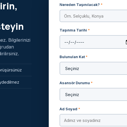
irin,
Nereden Taşınılacak?
*
steyin
Taşınma Tarihi
*
. Bilgilerinizi
oğrudan
lirsiniz.
Bulunulan Kat
*
görüşürsünüz
kaydedilmez
Asansör Durumu
*
Ad Soyad
*