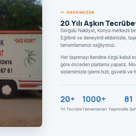
HAKKIMIZDA
20 Yılı Aşkın Tecrüb
Görgülü Nakliyat, Konya merkezli bir
Eğitimli ve deneyimli ekibimizle, ta
tamamlamanızı sağlıyoruz.
Her taşınmayı kendine özgü kabul ede
göre önceden planlama yaparız. Mod
sistemimizle işlemi hızlı, güvenli ve
20+
1000+
81
Yıl Tecrübe
Tamamlanan Taşınma
İle Şe