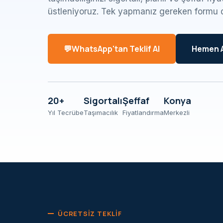
üstleniyoruz. Tek yapmanız gereken formu 
WhatsApp'tan Teklif Al
Hemen 
20+
Sigortalı
Şeffaf
Konya
Yıl Tecrübe
Taşımacılık
Fiyatlandırma
Merkezli
ÜCRETSIZ TEKLIF