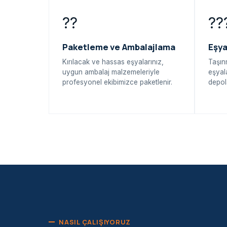
??
??
Paketleme ve Ambalajlama
Eşy
Kırılacak ve hassas eşyalarınız,
Taşın
uygun ambalaj malzemeleriyle
eşyal
profesyonel ekibimizce paketlenir.
depol
NASIL ÇALIŞIYORUZ