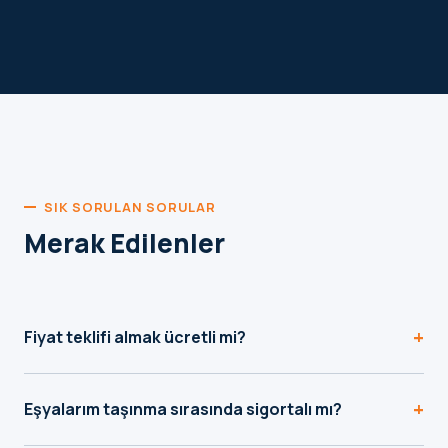
SIK SORULAN SORULAR
Merak Edilenler
+
Fiyat teklifi almak ücretli mi?
Hayır, teklif formu ve WhatsApp üzerinden aldığınız fiyat
+
teklifi tamamen ücretsizdir, herhangi bir yükümlülük
Eşyalarım taşınma sırasında sigortalı mı?
getirmez.