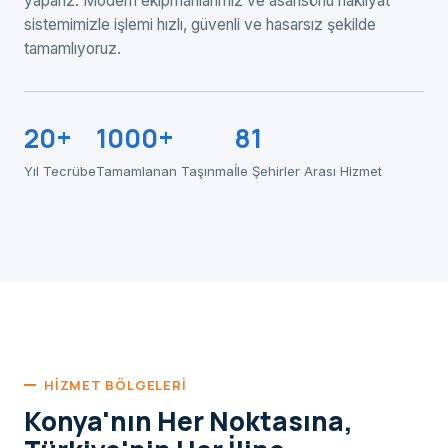
yaparız. Modern ekipmanlarımız ve asansörlü nakliyat
sistemimizle işlemi hızlı, güvenli ve hasarsız şekilde
tamamlıyoruz.
20+
1000+
81
Yıl Tecrübe
Tamamlanan Taşınma
İle Şehirler Arası Hizmet
HIZMET BÖLGELERI
Konya'nın Her Noktasına,