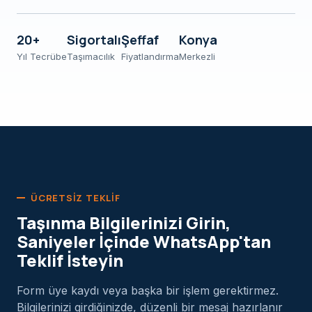
20+
Sigortalı
Şeffaf
Konya
Yıl Tecrübe
Taşımacılık
Fiyatlandırma
Merkezli
ÜCRETSIZ TEKLIF
Taşınma Bilgilerinizi Girin,
Saniyeler İçinde WhatsApp'tan
Teklif İsteyin
Form üye kaydı veya başka bir işlem gerektirmez.
Bilgilerinizi girdiğinizde, düzenli bir mesaj hazırlanır