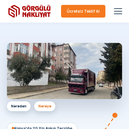
Ücretsiz Teklif Al
Nereden
Nereye
Konya'da 20 Yılı Aşkın Tecrübe