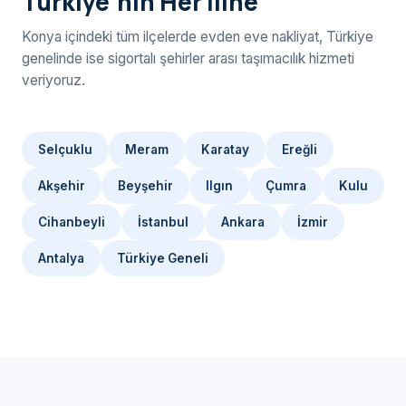
Türkiye'nin Her İline
Konya içindeki tüm ilçelerde evden eve nakliyat, Türkiye
genelinde ise sigortalı şehirler arası taşımacılık hizmeti
veriyoruz.
Selçuklu
Meram
Karatay
Ereğli
Akşehir
Beyşehir
Ilgın
Çumra
Kulu
Cihanbeyli
İstanbul
Ankara
İzmir
Antalya
Türkiye Geneli