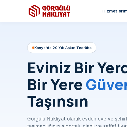
Hizmetlerim
Konya'da 20 Yılı Aşkın Tecrübe
Eviniz Bir Yer
Bir Yere
Güve
Taşınsın
Görgülü Nakliyat olarak evden eve ve şehirl
taşımacılığınızı sigortalı, planlı ve şeffaf fiya