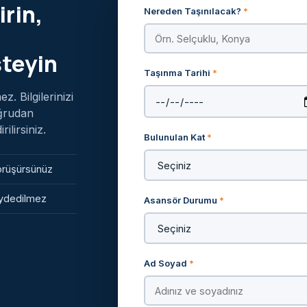
irin,
Nereden Taşınılacak?
*
steyin
Taşınma Tarihi
*
. Bilgilerinizi
oğrudan
lirsiniz.
Bulunulan Kat
*
görüşürsünüz
kaydedilmez
Asansör Durumu
*
Ad Soyad
*