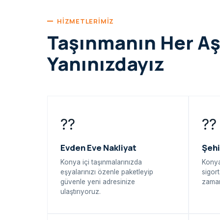
HIZMETLERIMIZ
Taşınmanın Her A
Yanınızdayız
??
??
Evden Eve Nakliyat
Şehi
Konya içi taşınmalarınızda
Konya
eşyalarınızı özenle paketleyip
sigort
güvenle yeni adresinize
zaman
ulaştırıyoruz.