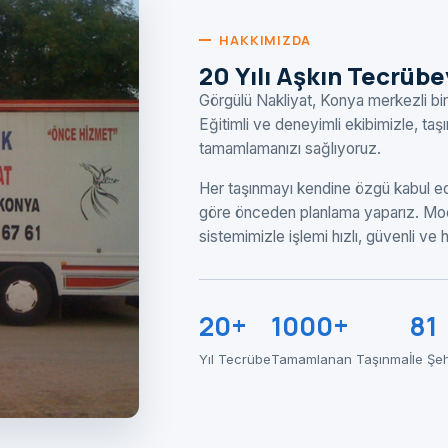
HAKKIMIZDA
20 Yılı Aşkın Tecrüb
Görgülü Nakliyat, Konya merkezli bir
Eğitimli ve deneyimli ekibimizle, ta
tamamlamanızı sağlıyoruz.
Her taşınmayı kendine özgü kabul ede
göre önceden planlama yaparız. Mod
sistemimizle işlemi hızlı, güvenli ve
20+
1000+
81
Yıl Tecrübe
Tamamlanan Taşınma
İle Şe