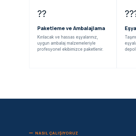
??
??
Paketleme ve Ambalajlama
Eşy
Kırılacak ve hassas eşyalarınız,
Taşın
uygun ambalaj malzemeleriyle
eşyal
profesyonel ekibimizce paketlenir.
depol
NASIL ÇALIŞIYORUZ