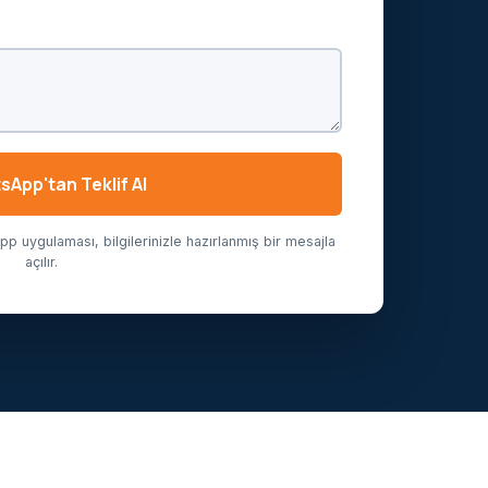
App'tan Teklif Al
 uygulaması, bilgilerinizle hazırlanmış bir mesajla
açılır.