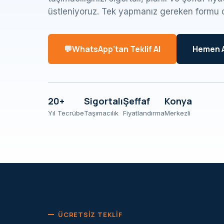
üstleniyoruz. Tek yapmanız gereken formu 
WhatsApp'tan Teklif Al
Hemen 
20+
Sigortalı
Şeffaf
Konya
Yıl Tecrübe
Taşımacılık
Fiyatlandırma
Merkezli
ÜCRETSIZ TEKLIF