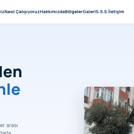
iz
Nasıl Çalışıyoruz
Hakkımızda
Bölgeler
Galeri
S.S.S.
İletişim
den
nle
er arası
tlarla