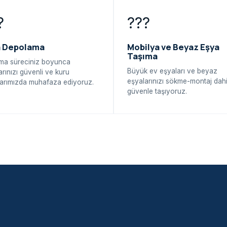
?
???
a Depolama
Mobilya ve Beyaz Eşya
Taşıma
ma süreciniz boyunca
Büyük ev eşyaları ve beyaz
arınızı güvenli ve kuru
eşyalarınızı sökme-montaj dahi
arımızda muhafaza ediyoruz.
güvenle taşıyoruz.