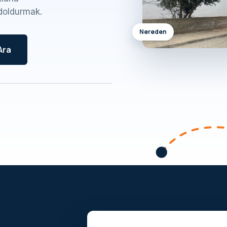
doldurmak.
Nereden
Ara