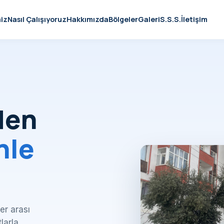
iz
Nasıl Çalışıyoruz
Hakkımızda
Bölgeler
Galeri
S.S.S.
İletişim
den
nle
er arası
tlarla