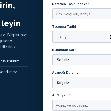
irin,
Nereden Taşınılacak?
*
steyin
Taşınma Tarihi
*
. Bilgilerinizi
oğrudan
lirsiniz.
Bulunulan Kat
*
görüşürsünüz
kaydedilmez
Asansör Durumu
*
Ad Soyad
*