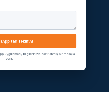
App'tan Teklif Al
 uygulaması, bilgilerinizle hazırlanmış bir mesajla
açılır.