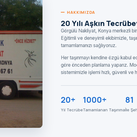
HAKKIMIZDA
20 Yılı Aşkın Tecrüb
Görgülü Nakliyat, Konya merkezli bir
Eğitimli ve deneyimli ekibimizle, ta
tamamlamanızı sağlıyoruz.
Her taşınmayı kendine özgü kabul ede
göre önceden planlama yaparız. Mod
sistemimizle işlemi hızlı, güvenli ve
20+
1000+
81
Yıl Tecrübe
Tamamlanan Taşınma
İle Şe