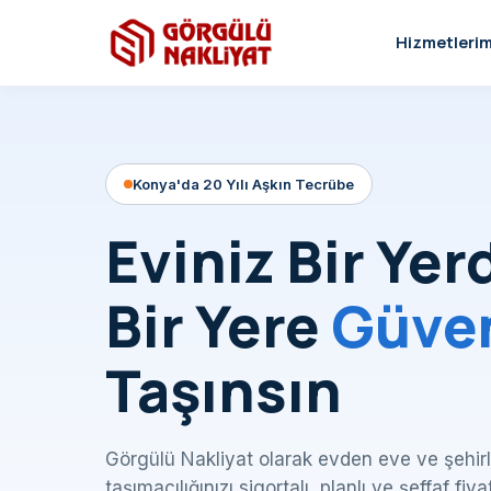
Hizmetlerim
Konya'da 20 Yılı Aşkın Tecrübe
Eviniz Bir Yer
Bir Yere
Güve
Taşınsın
Görgülü Nakliyat olarak evden eve ve şehirl
taşımacılığınızı sigortalı, planlı ve şeffaf fiya