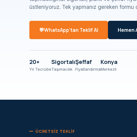
üstleniyoruz. Tek yapmanız gereken formu 
WhatsApp'tan Teklif Al
Hemen 
20+
Sigortalı
Şeffaf
Konya
Yıl Tecrübe
Taşımacılık
Fiyatlandırma
Merkezli
ÜCRETSIZ TEKLIF