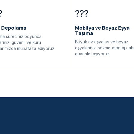
?
???
a Depolama
Mobilya ve Beyaz Eşya
Taşıma
ma süreciniz boyunca
Büyük ev eşyaları ve beyaz
arınızı güvenli ve kuru
eşyalarınızı sökme-montaj dahi
arımızda muhafaza ediyoruz.
güvenle taşıyoruz.