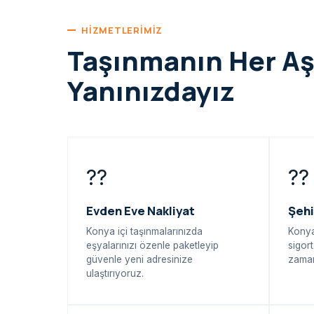
HIZMETLERIMIZ
Taşınmanın Her A
Yanınızdayız
??
??
Evden Eve Nakliyat
Şehi
Konya içi taşınmalarınızda
Konya
eşyalarınızı özenle paketleyip
sigort
güvenle yeni adresinize
zaman
ulaştırıyoruz.