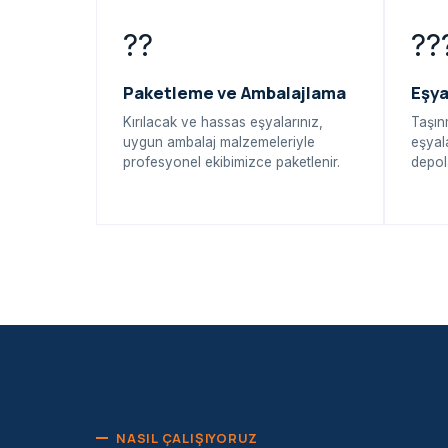
??
??
Paketleme ve Ambalajlama
Eşy
Kırılacak ve hassas eşyalarınız,
Taşın
uygun ambalaj malzemeleriyle
eşyal
profesyonel ekibimizce paketlenir.
depol
NASIL ÇALIŞIYORUZ