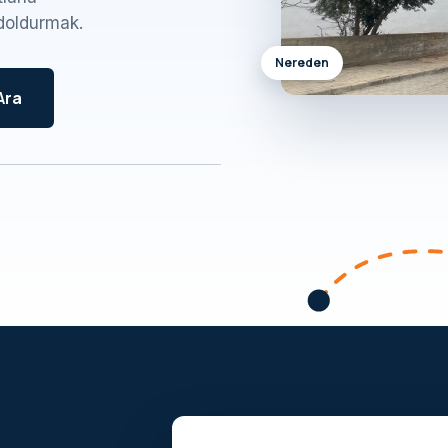
doldurmak.
Nereden
Ara