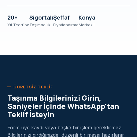
20+
Sigortalı
Şeffaf
Konya
Yıl Tecrübe
Taşımacılık
Fiyatlandırma
Merkezli
ÜCRETSIZ TEKLIF
Taşınma Bilgilerinizi Girin,
Saniyeler İçinde WhatsApp'tan
Teklif İsteyin
Form üye kaydı veya başka bir işlem gerektirmez.
Bilgilerinizi girdiğinizde, düzenli bir mesaj hazırlanır