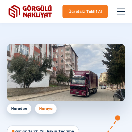
Ücretsiz Teklif Al
Nereden
Nereye
Konya'da 20 Yılı Aşkın Tecrübe