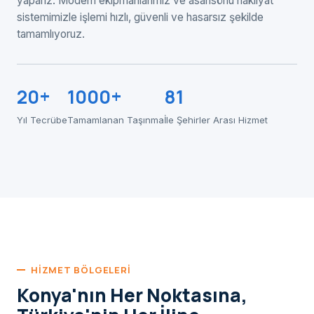
yaparız. Modern ekipmanlarımız ve asansörlü nakliyat
sistemimizle işlemi hızlı, güvenli ve hasarsız şekilde
tamamlıyoruz.
20+
1000+
81
Yıl Tecrübe
Tamamlanan Taşınma
İle Şehirler Arası Hizmet
HIZMET BÖLGELERI
Konya'nın Her Noktasına,