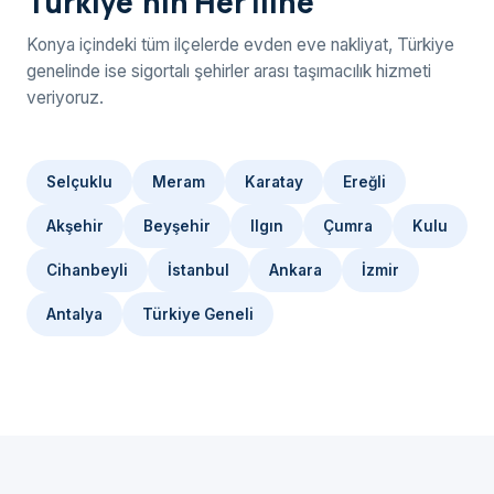
Türkiye'nin Her İline
Konya içindeki tüm ilçelerde evden eve nakliyat, Türkiye
genelinde ise sigortalı şehirler arası taşımacılık hizmeti
veriyoruz.
Selçuklu
Meram
Karatay
Ereğli
Akşehir
Beyşehir
Ilgın
Çumra
Kulu
Cihanbeyli
İstanbul
Ankara
İzmir
Antalya
Türkiye Geneli