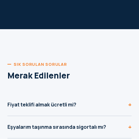
SIK SORULAN SORULAR
Merak Edilenler
+
Fiyat teklifi almak ücretli mi?
Hayır, teklif formu ve WhatsApp üzerinden aldığınız fiyat
+
teklifi tamamen ücretsizdir, herhangi bir yükümlülük
Eşyalarım taşınma sırasında sigortalı mı?
getirmez.