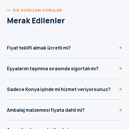
SIK SORULAN SORULAR
Merak Edilenler
+
Fiyat teklifi almak ücretli mi?
Hayır, teklif formu ve WhatsApp üzerinden aldığınız fiyat
+
teklifi tamamen ücretsizdir, herhangi bir yükümlülük
Eşyalarım taşınma sırasında sigortalı mı?
getirmez.
Evet, taşımacılık hizmetimiz sigorta kapsamındadır.
+
Detaylar teklif görüşmesinde netleştirilir.
Sadece Konya içinde mi hizmet veriyorsunuz?
Hayır, Konya içi evden eve nakliyatın yanı sıra Türkiye'nin
+
81 iline şehirler arası taşımacılık da yapıyoruz.
Ambalaj malzemesi fiyata dahil mi?
Standart paketleme malzemeleri hizmetimize dahildir. Özel