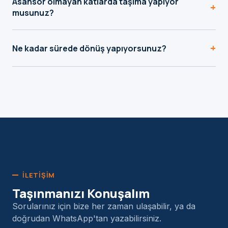
Asansör olmayan katlarda taşıma yapıyor
ambalaj ihtiyaçları teklif aşamasında konuşulur.
+
musunuz?
Evet, gerektiğinde cephe asansörü kullanarak yüksek
+
katlarda da güvenli ve hızlı taşıma yapıyoruz.
Ne kadar sürede dönüş yapıyorsunuz?
WhatsApp üzerinden ilettiğiniz talebe genellikle çalışma
saatleri içinde 15-30 dakika içinde dönüş yapıyoruz.
İLETIŞIM
Taşınmanızı Konuşalım
Sorularınız için bize her zaman ulaşabilir, ya da
doğrudan WhatsApp'tan yazabilirsiniz.