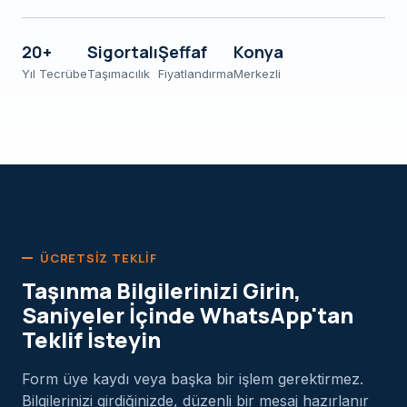
20+
Sigortalı
Şeffaf
Konya
Yıl Tecrübe
Taşımacılık
Fiyatlandırma
Merkezli
ÜCRETSIZ TEKLIF
Taşınma Bilgilerinizi Girin,
Saniyeler İçinde WhatsApp'tan
Teklif İsteyin
Form üye kaydı veya başka bir işlem gerektirmez.
Bilgilerinizi girdiğinizde, düzenli bir mesaj hazırlanır