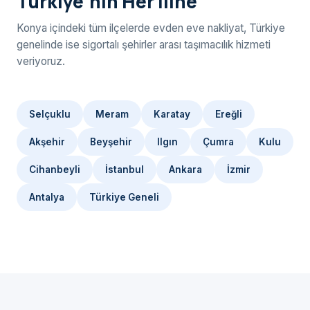
Türkiye'nin Her İline
Konya içindeki tüm ilçelerde evden eve nakliyat, Türkiye
genelinde ise sigortalı şehirler arası taşımacılık hizmeti
veriyoruz.
Selçuklu
Meram
Karatay
Ereğli
Akşehir
Beyşehir
Ilgın
Çumra
Kulu
Cihanbeyli
İstanbul
Ankara
İzmir
Antalya
Türkiye Geneli