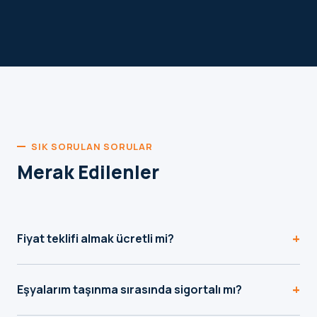
SIK SORULAN SORULAR
Merak Edilenler
+
Fiyat teklifi almak ücretli mi?
Hayır, teklif formu ve WhatsApp üzerinden aldığınız fiyat
+
teklifi tamamen ücretsizdir, herhangi bir yükümlülük
Eşyalarım taşınma sırasında sigortalı mı?
getirmez.