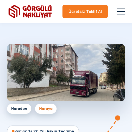
Ücretsiz Teklif Al
Nereden
Nereye
Konya'da 20 Yılı Aşkın Tecrübe