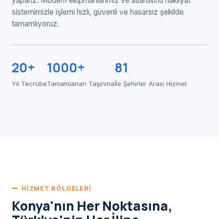
yaparız. Modern ekipmanlarımız ve asansörlü nakliyat
sistemimizle işlemi hızlı, güvenli ve hasarsız şekilde
tamamlıyoruz.
20+
1000+
81
Yıl Tecrübe
Tamamlanan Taşınma
İle Şehirler Arası Hizmet
HIZMET BÖLGELERI
Konya'nın Her Noktasına,