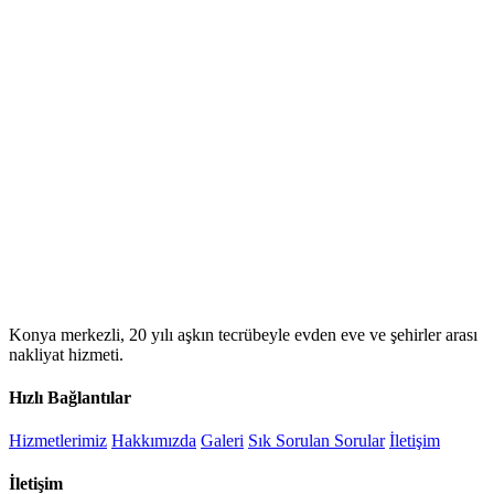
Konya merkezli, 20 yılı aşkın tecrübeyle evden eve ve şehirler arası
nakliyat hizmeti.
Hızlı Bağlantılar
Hizmetlerimiz
Hakkımızda
Galeri
Sık Sorulan Sorular
İletişim
İletişim