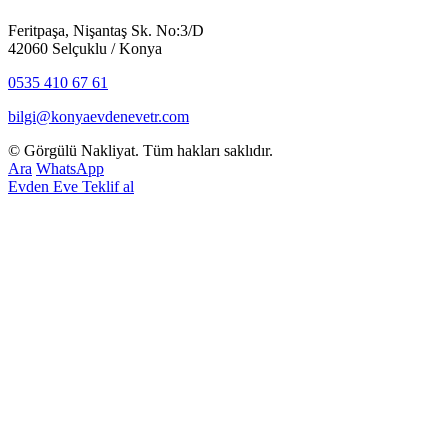
Feritpaşa, Nişantaş Sk. No:3/D
42060 Selçuklu / Konya
0535 410 67 61
bilgi@konyaevdenevetr.com
©
Görgülü Nakliyat. Tüm hakları saklıdır.
Ara
WhatsApp
Evden Eve Teklif al