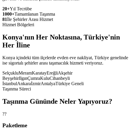
20+
Yıl Tecrübe
1000+
Tamamlanan Taşınma
81
İle Şehirler Arası Hizmet
Hizmet Bölgeleri
Konya'nın Her Noktasına, Türkiye'nin
Her İline
Konya içindeki tüm ilçelerde evden eve nakliyat, Türkiye genelinde
ise sigortalı şehirler arası taşımacılık hizmeti veriyoruz.
Selçuklu
Meram
Karatay
Ereğli
Akşehir
Beyşehir
Ilgın
Çumra
Kulu
Cihanbeyli
İstanbul
Ankara
İzmir
Antalya
Türkiye Geneli
Taşınma Süreci
Taşınma Gününde Neler Yapıyoruz?
??
Paketleme