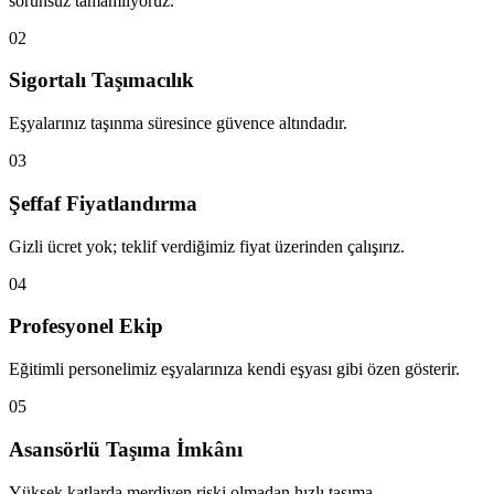
sorunsuz tamamlıyoruz.
02
Sigortalı Taşımacılık
Eşyalarınız taşınma süresince güvence altındadır.
03
Şeffaf Fiyatlandırma
Gizli ücret yok; teklif verdiğimiz fiyat üzerinden çalışırız.
04
Profesyonel Ekip
Eğitimli personelimiz eşyalarınıza kendi eşyası gibi özen gösterir.
05
Asansörlü Taşıma İmkânı
Yüksek katlarda merdiven riski olmadan hızlı taşıma.