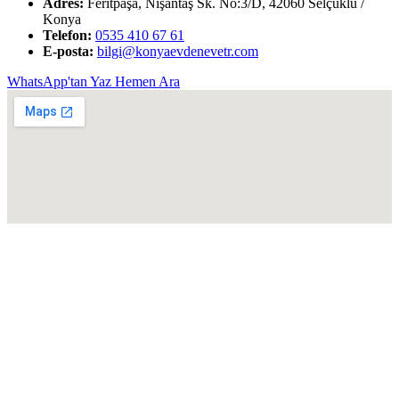
Adres:
Feritpaşa, Nişantaş Sk. No:3/D, 42060 Selçuklu /
Konya
Telefon:
0535 410 67 61
E-posta:
bilgi@konyaevdenevetr.com
WhatsApp'tan Yaz
Hemen Ara