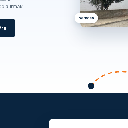
doldurmak.
Nereden
Ara