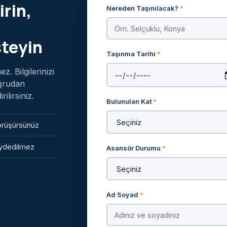
irin,
Nereden Taşınılacak?
*
steyin
Taşınma Tarihi
*
. Bilgilerinizi
oğrudan
lirsiniz.
Bulunulan Kat
*
görüşürsünüz
kaydedilmez
Asansör Durumu
*
Ad Soyad
*