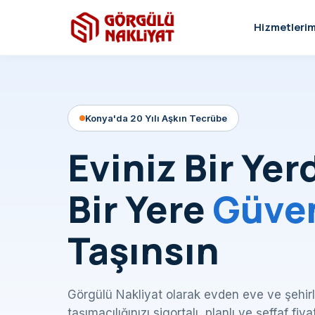
Hizmetlerim
Konya'da 20 Yılı Aşkın Tecrübe
Eviniz Bir Yer
Bir Yere
Güve
Taşınsın
Görgülü Nakliyat olarak evden eve ve şehirl
taşımacılığınızı sigortalı, planlı ve şeffaf fiya