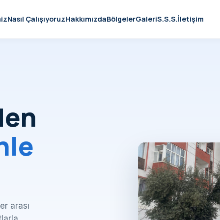
iz
Nasıl Çalışıyoruz
Hakkımızda
Bölgeler
Galeri
S.S.S.
İletişim
den
nle
er arası
tlarla