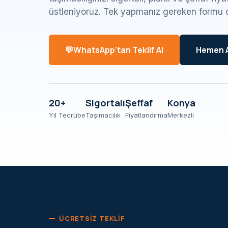
üstleniyoruz. Tek yapmanız gereken formu 
WhatsApp'tan Teklif Al
Hemen 
20+
Sigortalı
Şeffaf
Konya
Yıl Tecrübe
Taşımacılık
Fiyatlandırma
Merkezli
ÜCRETSIZ TEKLIF