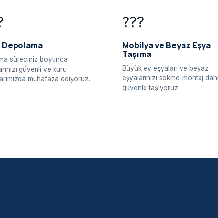
?
???
a Depolama
Mobilya ve Beyaz Eşya
Taşıma
ma süreciniz boyunca
Büyük ev eşyaları ve beyaz
arınızı güvenli ve kuru
eşyalarınızı sökme-montaj dahi
arımızda muhafaza ediyoruz.
güvenle taşıyoruz.