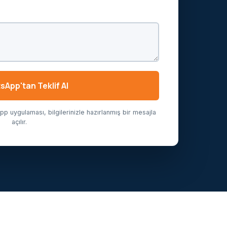
App'tan Teklif Al
 uygulaması, bilgilerinizle hazırlanmış bir mesajla
açılır.