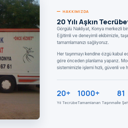
HAKKIMIZDA
20 Yılı Aşkın Tecrüb
Görgülü Nakliyat, Konya merkezli bir
Eğitimli ve deneyimli ekibimizle, ta
tamamlamanızı sağlıyoruz.
Her taşınmayı kendine özgü kabul ede
göre önceden planlama yaparız. Mod
sistemimizle işlemi hızlı, güvenli ve
20+
1000+
81
Yıl Tecrübe
Tamamlanan Taşınma
İle Şe