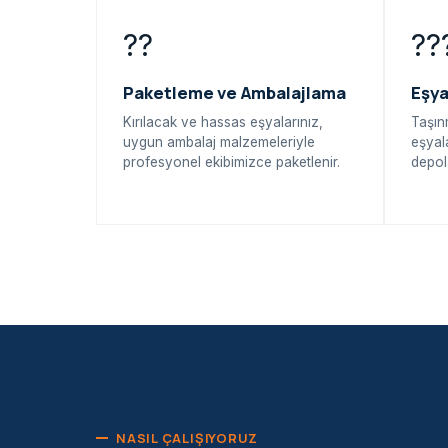
??
??
Paketleme ve Ambalajlama
Eşy
Kırılacak ve hassas eşyalarınız,
Taşın
uygun ambalaj malzemeleriyle
eşyal
profesyonel ekibimizce paketlenir.
depol
NASIL ÇALIŞIYORUZ