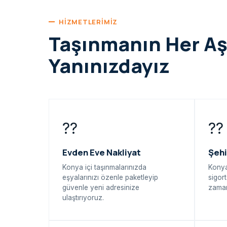
HIZMETLERIMIZ
Taşınmanın Her A
Yanınızdayız
??
??
Evden Eve Nakliyat
Şehi
Konya içi taşınmalarınızda
Konya
eşyalarınızı özenle paketleyip
sigort
güvenle yeni adresinize
zaman
ulaştırıyoruz.